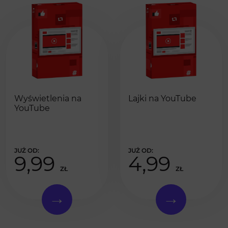
Wyświetlenia na
Lajki na YouTube
YouTube
9,99
4,99
ZŁ
ZŁ