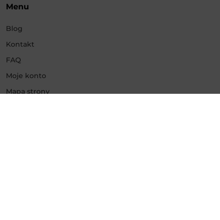
Menu
Blog
Kontakt
FAQ
Moje konto
Mapa strony
Usługi
Promowanie Instagram
Promowanie Facebook
Promowanie YouTube
Promowanie TikTok
Promowanie Twitch
Promowanie Kick