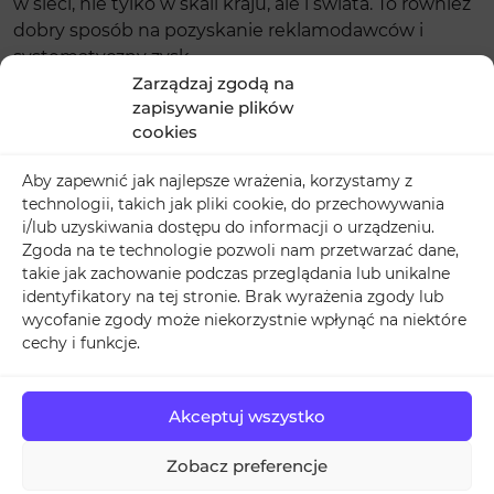
w sieci, nie tylko w skali kraju, ale i świata. To również
dobry sposób na pozyskanie reklamodawców i
systematyczny zysk.
Zarządzaj zgodą na
Gdzie kupić subskrypcje na
zapisywanie plików
YouTube?
cookies
Nawet najlepsze materiały mogą zginąć w zalewie
Aby zapewnić jak najlepsze wrażenia, korzystamy z
treści, jeśli kanał wygląda na niepopularny. W tym
technologii, takich jak pliki cookie, do przechowywania
i/lub uzyskiwania dostępu do informacji o urządzeniu.
przypadku dobrym rozwiązaniem jest kupno
Zgoda na te technologie pozwoli nam przetwarzać dane,
subskrypcji YouTube. Tego typu wsparcie sprawia, że
takie jak zachowanie podczas przeglądania lub unikalne
profil od razu zyskuje na wiarygodności i przyciąga
identyfikatory na tej stronie. Brak wyrażenia zgody lub
kolejnych widzów. A gdzie kupić subskrypcje na
wycofanie zgody może niekorzystnie wpłynąć na niektóre
YouTube? Choć oferta tego typu usług w sieci jest
cechy i funkcje.
szeroka,
ważne, by wiedzieć, z jakich serwisów
korzystać, aby zdobyć więcej subskrypcji na
YouTube i uniknąć problemów.
Naturalny, rozłożony
Akceptuj wszystko
w czasie przyrost subów to klucz do stabilnych
Zobacz preferencje
wyników. Nie warto korzystać z usług
przypadkowych dostawców, którzy kuszą