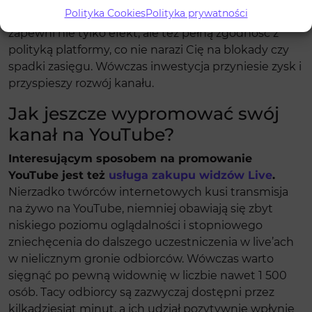
Polityka Cookies
Polityka prywatności
podejrzanie niską ceną. Rzetelny usługodawca
zapewni nie tylko efekt, ale też pełną zgodność z
polityką platformy, co nie narazi Cię na blokady czy
spadki zasięgu. Wówczas inwestycja przyniesie zysk i
przyspieszy rozwój kanału.
Jak jeszcze wypromować swój
kanał na YouTube?
Interesującym sposobem na promowanie
YouTube jest też
usługa zakupu widzów Live
.
Nierzadko twórców internetowych kusi transmisja
na żywo na YouTube, niemniej obawiają się zbyt
niskiego poziomu oglądalności i stopniowego
zniechęcenia do dalszego uczestniczenia w live’ach
w nielicznym gronie odbiorców. Wówczas warto
sięgnąć po pewną widownię w liczbie nawet 1 500
osób. Tacy odbiorcy są zazwyczaj dostępni przez
kilkadziesiąt minut, a ich udział pozytywnie wpłynie