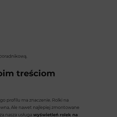
 poradnikową.
oim treściom
ego profilu ma znaczenie. Rolki na
towna. Ale nawet najlepiej zmontowane
cza nasza usługa
wyświetleń rolek na