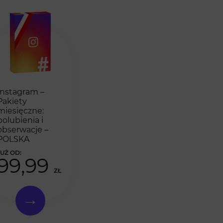
Instagram –
Pakiety
miesięczne:
polubienia i
obserwacje –
POLSKA
99,99
ZŁ