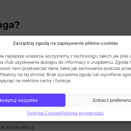
ługa?
Zarządzaj zgodą na zapisywanie plików cookies
ykę
k najlepsze wrażenia, korzystamy z technologii, takich jak pliki 
ją, ale chcą od razu wypaść profesjonalnie
 i/lub uzyskiwania dostępu do informacji o urządzeniu. Zgoda n
ą znaczenie
zwoli nam przetwarzać dane, takie jak zachowanie podczas prze
niki, stylizacje modowe, treści edukacyjne czy zabawne kl
yfikatory na tej stronie. Brak wyrażenia zgody lub wycofanie zg
a uwagę swoją popularnością. Liczby mówią same za sie
płynąć na niektóre cechy i funkcje.
rając nasze wyświetlenia?
kceptuj wszystko
Zobacz preferenc
ilu
Polityka Cookies
Polityka prywatności
żenia
tle konkurencji