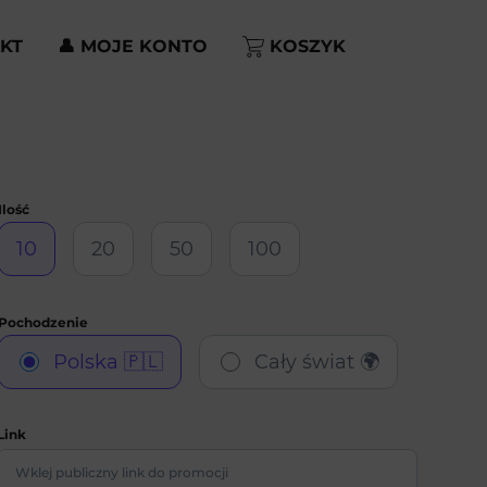
KT
👤 MOJE KONTO
KOSZYK
10
20
50
100
Polska 🇵🇱
Cały świat 🌍
Link