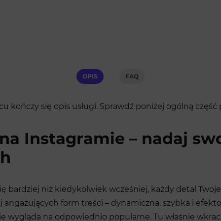
OPIS
FAQ
u kończy się opis usługi. Sprawdź poniżej ogólną część
 na Instagramie – nadaj sw
ch
ię bardziej niż kiedykolwiek wcześniej, każdy detal Twoj
ej angażujących form treści – dynamiczna, szybka i efek
nie wygląda na odpowiednio popularne. Tu właśnie wkra