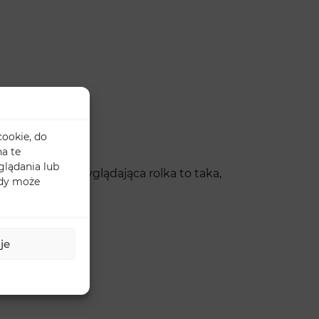
cookie, do
a te
glądania lub
ipy – dobrze wyglądająca rolka to taka,
ody może
bie.
je