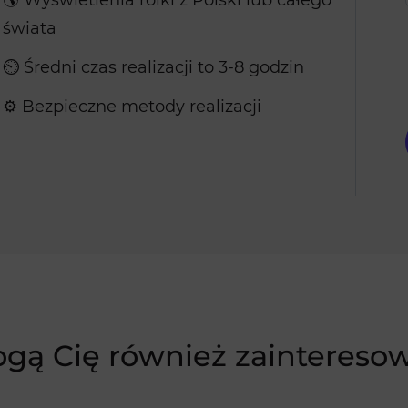
🌎 Wyświetlenia rolki z Polski lub całego
świata
⏲ Średni czas realizacji to 3-8 godzin
⚙️ Bezpieczne metody realizacji
gą Cię również zaintereso