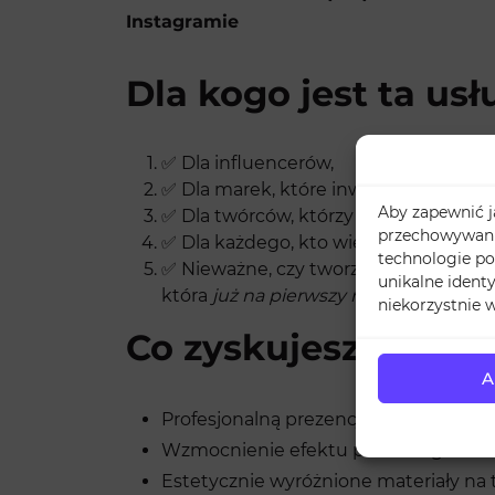
Instagramie
Dla kogo jest ta us
✅ Dla influencerów,
✅ Dla marek, które inwestują w estet
Aby zapewnić ja
✅ Dla twórców, którzy dopiero zaczyna
przechowywania
✅ Dla każdego, kto wie, że detale maj
technologie po
✅ Nieważne, czy tworzysz vlogi, porad
unikalne ident
która
już na pierwszy rzut oka
przyciąg
niekorzystnie w
Co zyskujesz, wybie
A
Profesjonalną prezencję Twojego prof
Wzmocnienie efektu pierwszego wra
Estetycznie wyróżnione materiały na 