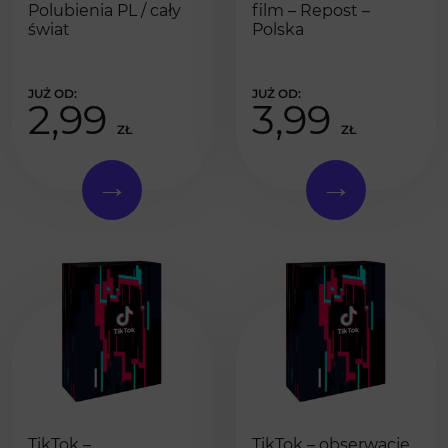
Polubienia PL / cały
film – Repost –
świat
Polska
2,99
3,99
ZŁ
ZŁ
TikTok –
TikTok – obserwacje