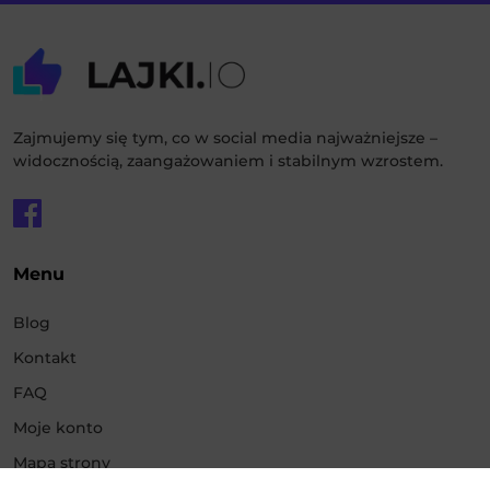
Zajmujemy się tym, co w social media najważniejsze –
widocznością, zaangażowaniem i stabilnym wzrostem.
Menu
Blog
Kontakt
FAQ
Moje konto
Mapa strony