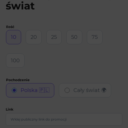
świat
10
20
25
50
75
100
Polska 🇵🇱
Cały świat 🌍
Link