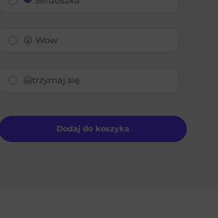
❤️ Serduszka
😮 Wow
🤗trzymaj się
Dodaj do koszyka