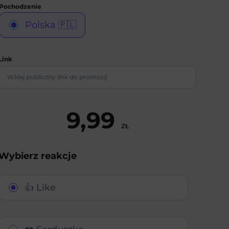
Polska 🇵🇱
Link
9,99
ZŁ
Wybierz reakcje
👍 Like