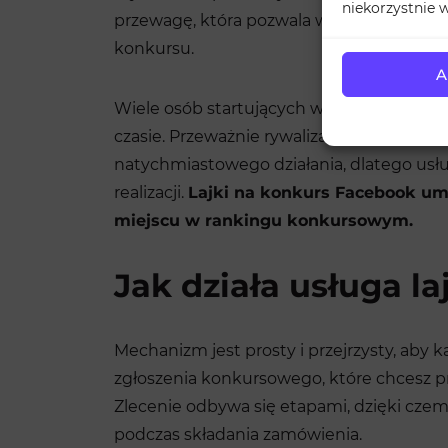
niekorzystnie w
przewagę, która pozwala w widoczny sposó
konkursu.
A
Wiele osób startujących w konkursach nie
czasie. Przeważnie rywalizacja trwa zaledw
natychmiastowego działania, dlatego usł
realizacji.
Lajki na konkurs Facebook umo
miejscu w rankingu konkursowym.
Jak działa usługa l
Mechanizm jest prosty i przejrzysty, aby 
zgłoszenia konkursowego, które chcesz 
Zlecenie odbywa się etapami, dzięki czem
podczas składania zamówienia.