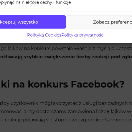
płynąć na niektóre cechy i funkcje.
b zwiększyć szanse na zwycięstwo — niezależnie od tego
kceptuj wszystko
Zobacz preferenc
 jest w stanie samodzielnie wygenerować wystarczającej
Polityka Cookies
Polityka prywatności
ie kilka dni, a niekiedy nawet tylko kilkanaście godzin.
uga lajków na konkurs powstała właśnie z myślą o uczes
żliwiają szybkie zwiększenie liczby reakcji pod zgł
ajki na konkurs Facebook?
każdy użytkownik mógł skorzystać z usługi bez żadnych t
promować, a my dostarczamy zamówioną liczbę lajków 
u reakcje pojawiają się stopniowo, zgodnie z harmonogr