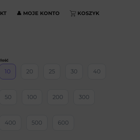
KT
👤 MOJE KONTO
KOSZYK
10
20
25
30
40
50
100
200
300
400
500
600