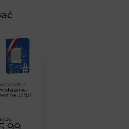
wać
Facebook PL –
Wydarzenie –
Wezmę udział
5,99