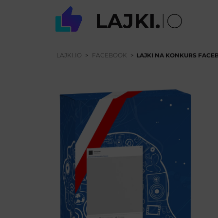
LAJKI.IO
>
FACEBOOK
>
LAJKI NA KONKURS FACE