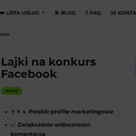
❤️ LISTA USŁUG
📝 BLOG
❔ FAQ
✉️ KONTA
BOOK
Lajki na konkurs
Facebook
NOWY
👨‍👩‍👧
Polskie profile marketingowe
📈
Zwiększenie widoczności
komentarza