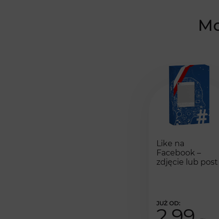
Mo
Like na
Facebook –
zdjęcie lub post
2,99