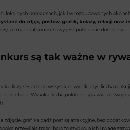
ch, lokalnych konkursach, jak i w rozbudowanych akcja
ne do zdjęć, postów, grafik, kolaży, relacji oraz in
zy, że materiał konkursowy jest publicznie dostępny — 
onkurs są tak ważne w rywa
 liczy się przede wszystkim wynik, czyli liczba reakcj
jnego etapu. Wysoka liczba polubień sprawia, że Twoje z
b.
oje zdjęcie, grafika bądź post są atrakcyjne, bez dodat
oka przewijają treści bardzo szybko, a ich uwagę zazwyc