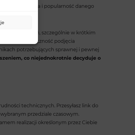
, jaka jest skala i popularność danego
je
 liczby polubień, szczególnie w krótkim
 Oznacza to konieczność podjęcia
tnikach potrzebujących sprawnej i pewnej
oszeniem, co niejednokrotnie decyduje o
rudności technicznych. Przesyłasz link do
w wybranym przedziale czasowym.
amem realizacji określonym przez Ciebie