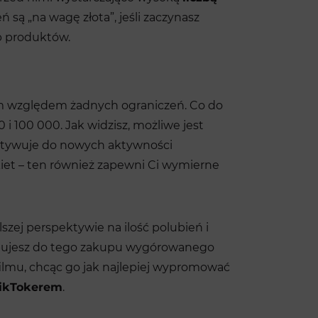
 są „na wagę złota”, jeśli zaczynasz
ub produktów.
ym względem żadnych ograniczeń. Co do
0 i 100 000. Jak widzisz, możliwe jest
motywuje do nowych aktywności
iet – ten również zapewni Ci wymierne
szej perspektywie na ilość polubień i
ebujesz do tego zakupu wygórowanego
ilmu, chcąc go jak najlepiej wypromować
ikTokerem
.