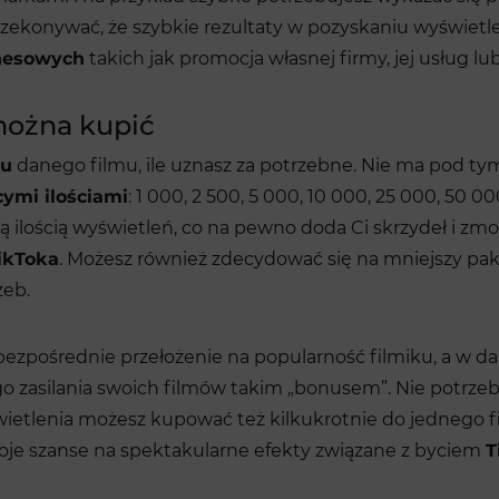
rzekonywać, że szybkie rezultaty w pozyskaniu wyświetleń
znesowych
takich jak promocja własnej firmy, jej usług l
można kupić
ku
danego filmu, ile uznasz za potrzebne. Nie ma pod t
cymi ilościami
: 1 000, 2 500, 5 000, 10 000, 25 000, 50 00
ą ilością wyświetleń, co na pewno doda Ci skrzydeł i z
ikToka
. Możesz również zdecydować się na mniejszy pak
zeb.
ezpośrednie przełożenie na popularność filmiku, a w dal
o zasilania swoich filmów takim „bonusem”. Nie potrz
wietlenia możesz kupować też kilkukrotnie do jednego f
je szanse na spektakularne efekty związane z byciem
T