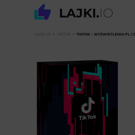
LAJKI.IO
>
TIKTOK
>
TIKTOK – WYŚWIETLENIA PL /