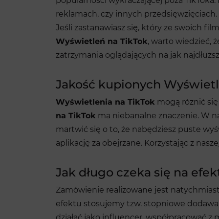
popularności wykraczającej poza TikToka.
reklamach, czy innych przedsięwzięciach
Jeśli zastanawiasz się, który ze swoich f
Wyświetleń na TikTok
, warto wiedzieć,
zatrzymania oglądających na jak najdłuższ
Jakość kupionych Wyświetl
Wyświetlenia na TikTok
mogą różnić się
na TikTok
ma niebanalne znaczenie. W n
martwić się o to, że nabędziesz puste wyśw
aplikację za obejrzane. Korzystając z nas
Jak długo czeka się na efe
Zamówienie realizowane jest natychmiast 
efektu stosujemy tzw. stopniowe dodawani
działać jako influencer, współpracować z