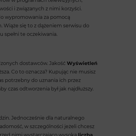
ncerów w programach telewizyjnych,
ości i związanych z nimi korzyści.
do wypromowania za pomocą
m. Wiąże się to z dążeniem serwisu do
u spełni te oczekiwania.
awdzonych dostawców. Jakość
Wyświetleń
ższa. Co to oznacza? Kupując nie musisz
zas potrzebny do uznania ich przez
by czas odtworzenia był jak najdłuższy.
dzin. Jednocześnie dla naturalnego
adomość, w szczególności jeżeli chcesz
 przed nimi wystarczająco wysoką
liczbą