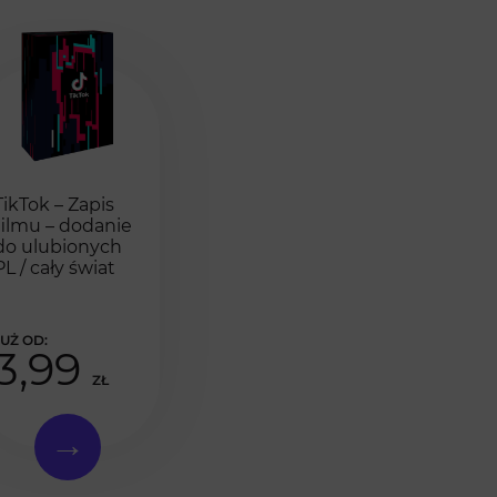
TikTok – Zapis
filmu – dodanie
do ulubionych
PL / cały świat
3,99
ZŁ