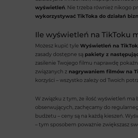
wyświetleń
. Nie trzeba również nikogo p
wykorzystywać TikToka do działań bi
Ile wyświetleń na TikToku 
Możesz kupić tyle
Wyświetleń na TikTo
zasady dostępne są
pakiety z następują
zasilenie Twojego filmu naprawdę pokaźn
związanych z
nagrywaniem filmów na T
korzyści – wszystko zależy od Twoich potr
W związku z tym, że ilość wyświetleń ma b
obserwujących, zachęcamy do regularneg
budżetu – ceny są na każdą kieszeń. Wyś
– tym sposobem poważnie zwiększasz swo