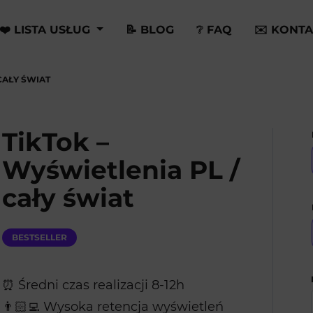
❤️ LISTA USŁUG
📝 BLOG
❔ FAQ
✉️ KONTA
 CAŁY ŚWIAT
TikTok –
Wyświetlenia PL /
cały świat
BESTSELLER
⏰ Średni czas realizacji 8-12h
👨🏻‍💻 Wysoka retencja wyświetleń