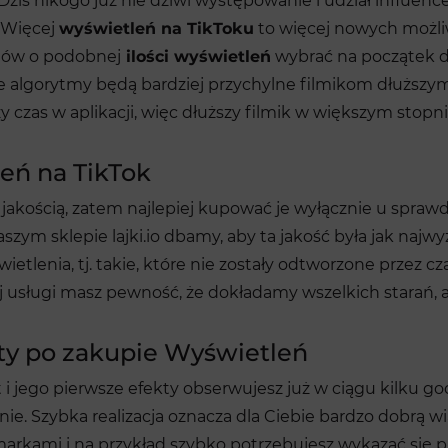
 Dziś nikogo już nie dziwi występowanie i udział influe
. Więcej
wyświetleń na TikToku
to więcej nowych możliw
ilmów o podobnej
ilości wyświetleń
wybrać na początek 
 że algorytmy będą bardziej przychylne filmikom dłuższy
y czas w aplikacji, więc dłuższy filmik w większym stopni
eń na TikTok
 jakością, zatem najlepiej kupować je wyłącznie u spr
aszym sklepie
lajki.io
dbamy, aby ta jakość była jak najwy
ietlenia, tj. takie, które nie zostały odtworzone przez c
zej usługi masz pewność, że dokładamy wszelkich starań, a
kty po zakupie Wyświetleń
i jego pierwsze efekty obserwujesz już w ciągu kilku go
e. Szybka realizacja oznacza dla Ciebie bardzo dobrą wi
 markami i na przykład szybko potrzebujesz wykazać się