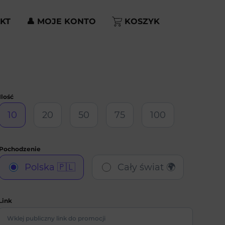
KT
👤 MOJE KONTO
KOSZYK
10
20
50
75
100
Polska 🇵🇱
Cały świat 🌍
Link