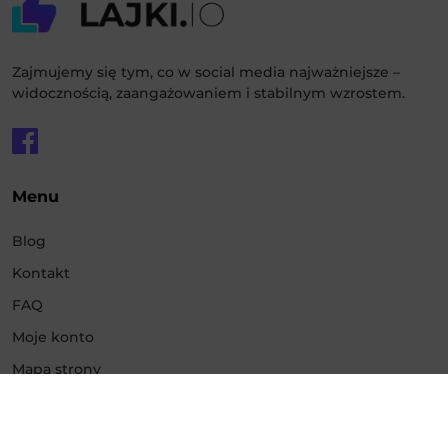
Zajmujemy się tym, co w social media najważniejsze –
widocznością, zaangażowaniem i stabilnym wzrostem.
Menu
Blog
Kontakt
FAQ
Moje konto
Mapa strony
Usługi