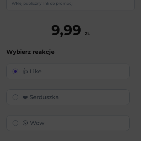
9,99
ZŁ
Wybierz reakcje
👍 Like
❤️ Serduszka
😮 Wow