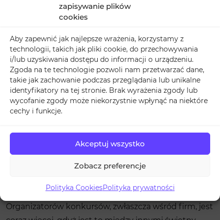
zapisywanie plików
większej ilości polubień
cookies
komentarzy
Aby zapewnić jak najlepsze wrażenia, korzystamy z
technologii, takich jak pliki cookie, do przechowywania
i/lub uzyskiwania dostępu do informacji o urządzeniu.
Najczęściej klienci wskazują nam zapotrzebowanie
Zgoda na te technologie pozwoli nam przetwarzać dane,
na
lajki do komentarzy
głównie w związku z
takie jak zachowanie podczas przeglądania lub unikalne
identyfikatory na tej stronie. Brak wyrażenia zgody lub
organizowanymi konkursami i losowaniami na
wycofanie zgody może niekorzystnie wpłynąć na niektóre
Facebooku. Jakie korzyści płyną z uzbierania dużej
cechy i funkcje.
ilości lajków pod komentarzem?
Akceptuj wszystko
Wygrane w konkursach i
losowaniach na Facebooku
Zobacz preferencje
W social mediach, a szczególnie na Facebooku
Polityka Cookies
Polityka prywatności
organizowane są cały czas rozmaite konkursy.
Organizatorów konkursów, zwłaszcza wśród firm, jest