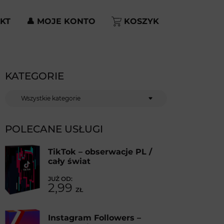
KT
👤 MOJE KONTO
KOSZYK
KATEGORIE
Kategorie
POLECANE USŁUGI
TikTok – obserwacje PL /
cały świat
2,99
ZŁ
Instagram Followers –