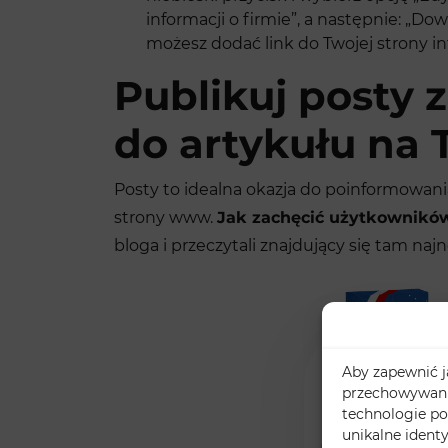
informacji o firmie”, a następnie: „Dow
możesz dodać link do Twojej strony i
Publikuj posty 
do artykułu na 
Posty to idealna okazja do poinformowan
strony www.
Jak zachęcić użytkownikó
bloga i przeczytali znajdujący się tam naj
Aby zapewnić ja
przechowywania
technologie po
unikalne ident