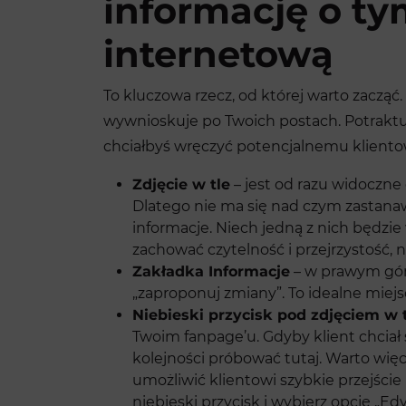
informację o ty
internetową
To kluczowa rzecz, od której warto zacząć. 
wywnioskuje po Twoich postach. Potraktu
chciałbyś wręczyć potencjalnemu klientow
Zdjęcie w tle
– jest od razu widoczne
Dlatego nie ma się nad czym zastanawi
informacje. Niech jedną z nich będzie
zachować czytelność i przejrzystość, n
Zakładka Informacje
– w prawym górn
„zaproponuj zmiany”. To idealne miejs
Niebieski przycisk pod zdjęciem w 
Twoim fanpage’u. Gdyby klient chciał
kolejności próbować tutaj. Warto wię
umożliwić klientowi szybkie przejście
niebieski przycisk i wybierz opcję „Ed