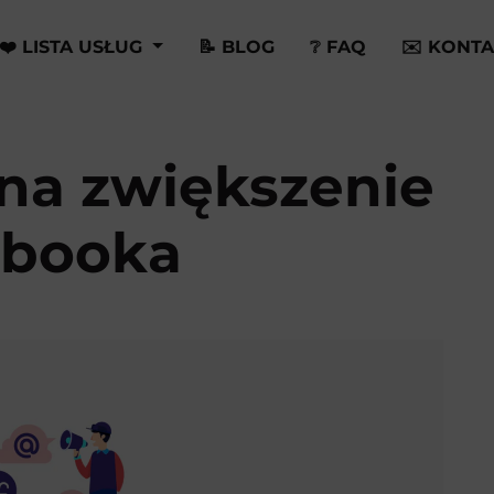
❤️ LISTA USŁUG
📝 BLOG
❔ FAQ
✉️ KONTA
na zwiększenie
ebooka