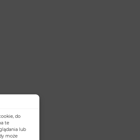
cookie, do
a te
glądania lub
ody może