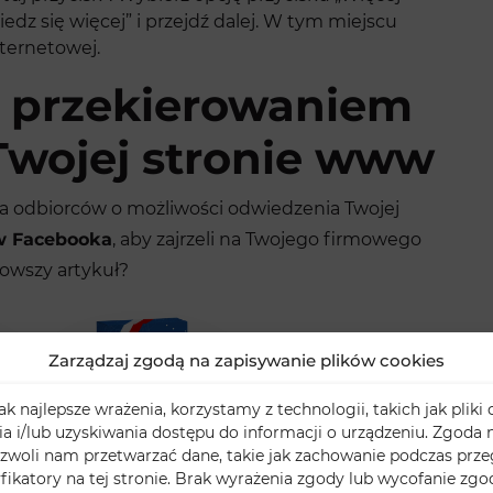
iedz się więcej” i przejdź dalej. W tym miejscu
nternetowej.
z przekierowaniem
Twojej stronie www
ia odbiorców o możliwości odwiedzenia Twojej
w Facebooka
, aby zajrzeli na Twojego firmowego
nowszy artykuł?
Zarządzaj zgodą na zapisywanie plików cookies
k najlepsze wrażenia, korzystamy z technologii, takich jak pliki 
 i/lub uzyskiwania dostępu do informacji o urządzeniu. Zgoda n
zwoli nam przetwarzać dane, takie jak zachowanie podczas prze
yfikatory na tej stronie. Brak wyrażenia zgody lub wycofanie zg