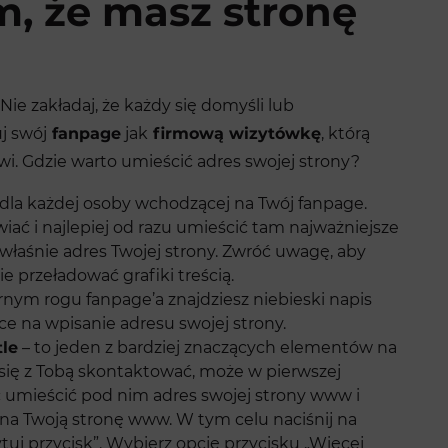
m, że masz stronę
Nie zakładaj, że każdy się domyśli lub
j swój
fanpage
jak
firmową wizytówkę
, którą
i. Gdzie warto umieścić adres swojej strony?
 dla każdej osoby wchodzącej na Twój fanpage.
ać i najlepiej od razu umieścić tam najważniejsze
 właśnie adres Twojej strony. Zwróć uwagę, aby
ie przeładować grafiki treścią.
ym rogu fanpage’a znajdziesz niebieski napis
ce na wpisanie adresu swojej strony.
tle
– to jeden z bardziej znaczących elementów na
 się z Tobą skontaktować, może w pierwszej
c umieścić pod nim adres swojej strony www i
 na Twoją stronę www. W tym celu naciśnij na
ytuj przycisk”. Wybierz opcję przycisku „Więcej