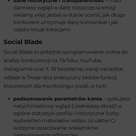
dane historyczne i transparentność
– masz
darmowy wgląd w datę rozpoczęcia emisji
reklamy, więc jesteś w stanie ocenić, jak długo
konkurent utrzymuje dany komunikat i jak
często rotuje kreacjami.
Social Blade
Social Blade to potężne oprogramowanie online do
analizy konkurencji na TikToku, YouTube,
Instagramie oraz X. W bezpłatnej wersji narzędzie
oddaje w Twoje ręce praktyczny zestaw funkcji
kluczowych dla monitoringu rywali, w tym:
podsumowanie parametrów konta
– zyskujesz
natychmiastowy wgląd (i pełniejszy obraz!) w
ogólne statystyki profilu i historyczne liczby
wyświetleń materiałów wideo, co ułatwi Ci
wstępne oszacowanie wskaźników
zaangażowania odbiorców,