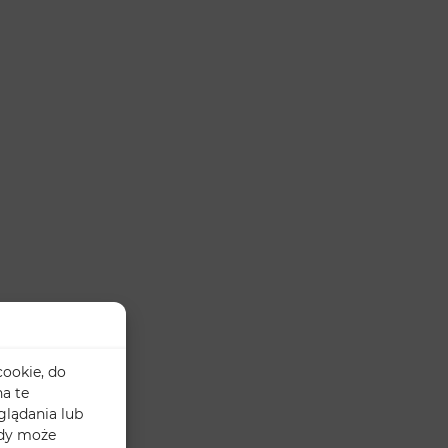
cookie, do
a te
glądania lub
ody może