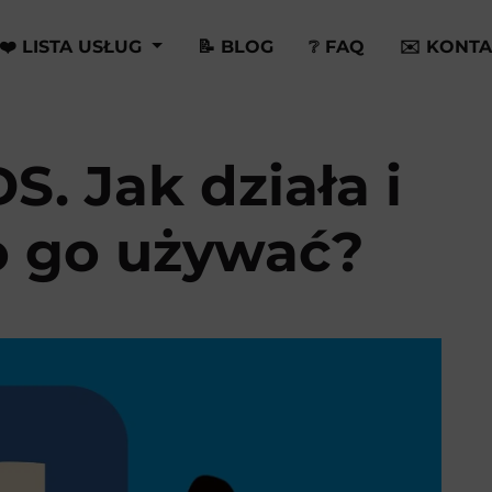
❤️ LISTA USŁUG
📝 BLOG
❔ FAQ
✉️ KONTA
. Jak działa i
 go używać?