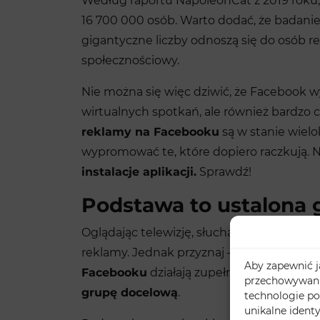
Według raportu NapoleonCat z 2019 roku,
16 700 000 osób. Warto dodać, że badanie
gigantyczne liczby odnoszą się do osób r
społecznościowy.
Nie można się więc dziwić, że Facebook w
wirtualnych spotkań, ale również bardzo
reklamy na Facebooku
są w stanie wielo
wypromować te, które dopiero raczkują. 
instalacje aplikacji.
Sprawdź!
Podstawa to ustalona
Oglądając telewizję, słuchając radia bądź
reklamy. Jednak przyznaj – ile z nich na
Aby zapewnić ja
Facebooku
działają zupełnie inaczej. Kor
przechowywania
grupę docelową
.
technologie po
unikalne ident