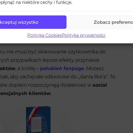
esz, komu będzie wyświetlana. Możesz ustalić
płynąć na niektóre cechy i funkcje.
rą posiada Twoja
grupa docelowa
, jak również to,
czasie i czy ma dzieci. Tak
szczegółowe opcje
kceptuj wszystko
Zobacz preferenc
ierowanie facebookowych reklam.
Polityka Cookies
Polityka prywatności
u nie musi być skierowanie użytkownika do
ych przypadkach lepsze efekty przyniesie
taktów
, a ściślej –
polubień fanpage
. Możesz
k, aby zachęcała odbiorców do „dania like’a”. To
tóre dopiero rozpoczynają działalność w
social
encjalnych klientów
.