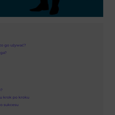
to go używać?
ega?
e?
u krok po kroku
o sukcesu