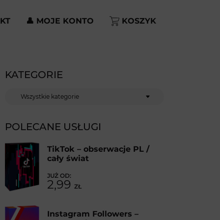
KT
👤 MOJE KONTO
KOSZYK
KATEGORIE
Kategorie
POLECANE USŁUGI
TikTok – obserwacje PL /
cały świat
2,99
ZŁ
Instagram Followers –