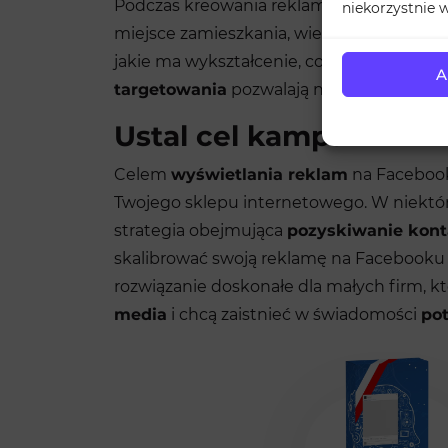
Podczas kreowania reklamy, to Ty decyduj
niekorzystnie w
miejsce zamieszkania, wiek, czy płeć, któ
jakie ma wykształcenie, co robi w wolnym 
A
targetowania
pozwalają na precyzyjne k
Ustal cel kampanii
Celem
wyświetlania reklam
na Facebook
Twojego sklepu internetowego. W niektór
strategia obejmująca
pozyskiwanie kon
skalibrować swoją reklamę na Facebooku ta
rozwiązanie doskonałe dla małych firm, k
media
i chcą zaistnieć w świadomości
pot