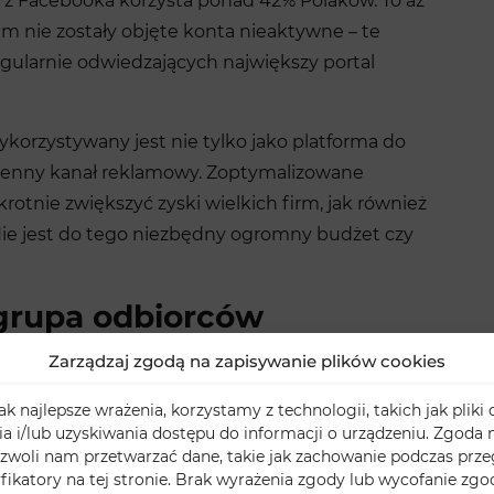
 z Facebooka korzysta ponad 42% Polaków. To aż
m nie zostały objęte konta nieaktywne – te
egularnie odwiedzających największy portal
ykorzystywany jest nie tylko jako platforma do
 cenny kanał reklamowy. Zoptymalizowane
krotnie zwiększyć zyski wielkich firm, jak również
Nie jest do tego niezbędny ogromny budżet czy
 grupa odbiorców
 czytając gazetę, każdorazowo natykasz się na
Zarządzaj zgodą na zapisywanie plików cookies
prawdę przyciąga Twoją uwagę?
Reklamy na
k najlepsze wrażenia, korzystamy z technologii, takich jak pliki 
zystając z nich, możesz ustalić bardzo szczegółową
 i/lub uzyskiwania dostępu do informacji o urządzeniu. Zgoda n
zwoli nam przetwarzać dane, takie jak zachowanie podczas prze
yfikatory na tej stronie. Brak wyrażenia zgody lub wycofanie zg