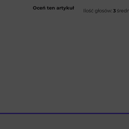
Oceń ten artykuł
Ilość głosów:
3
średn