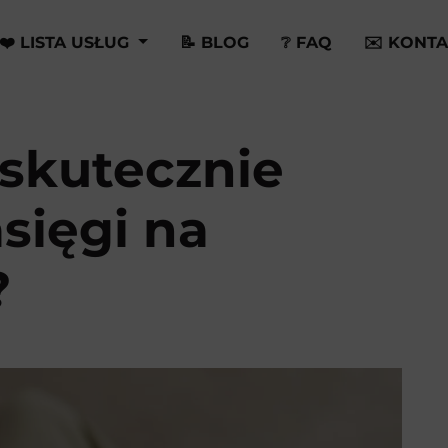
❤️ LISTA USŁUG
📝 BLOG
❔ FAQ
✉️ KONTA
 skutecznie
sięgi na
?