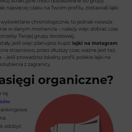
ikuj atrakcyjne treści dopasowane do grupy
k najwięcej czasu na Twoim profilu, zostawiali lajki
ą wyświetlane chronologicznie, to jednak nowsze
ienie w danym momencie – należy więc dobrać czas
otrzeby Twojej grupy docelowej,
tały, jeśli więc planujesz kupić
lajki na Instagram
one stopniowo, przez dłuższy czas; ważne jest też,
– jeśli prowadzisz lokalny profil, polskie lajki na
polubienia z zagranicy.
asięgi organiczne?
e są
rsów
 rankingowe.
 na
ak zdobyć