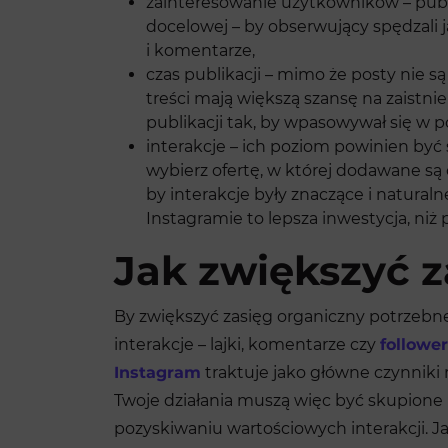
zainteresowanie użytkowników – publ
docelowej – by obserwujący spędzali ja
i komentarze,
czas publikacji – mimo że posty nie s
treści mają większą szansę na zaistn
publikacji tak, by wpasowywał się w p
interakcje – ich poziom powinien być s
wybierz ofertę, w której dodawane są 
by interakcje były znaczące i naturalne 
Instagramie to lepsza inwestycja, niż 
Jak zwiększyć z
By zwiększyć zasięg organiczny potrzebn
interakcje – lajki, komentarze czy
followe
Instagram
traktuje jako główne czynniki
Twoje działania muszą więc być skupione
pozyskiwaniu wartościowych interakcji. J