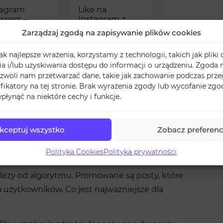
tagram
Like na
owers –
Instagram z
erwujący na
polskich /
Zarządzaj zgodą na zapisywanie plików cookies
tagram
zagranicznych
kont
k najlepsze wrażenia, korzystamy z technologii, takich jak pliki 
 i/lub uzyskiwania dostępu do informacji o urządzeniu. Zgoda n
99
0,99
zwoli nam przetwarzać dane, takie jak zachowanie podczas prze
ZŁ
ZŁ
yfikatory na tej stronie. Brak wyrażenia zgody lub wycofanie zg
płynąć na niektóre cechy i funkcje.
kceptuj wszystko
Zobacz preferenc
rama a zasięgi
Polityka Cookies
Polityka prywatności
 zależy od algorytmu. Promowane są posty, które
użytkowników. Co jest najważniejsze dla