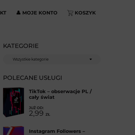
KT
👤 MOJE KONTO
KOSZYK
KATEGORIE
Kategorie
POLECANE USŁUGI
TikTok – obserwacje PL /
cały świat
2,99
ZŁ
Instagram Followers –