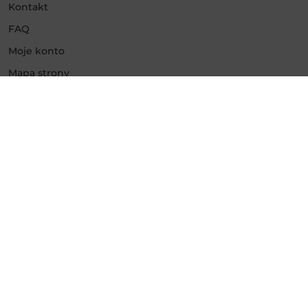
Kontakt
FAQ
Moje konto
Mapa strony
Usługi
Promowanie Instagram
Promowanie Facebook
Promowanie YouTube
Promowanie TikTok
Promowanie Twitch
Promowanie Kick
Promowanie Twitter
Promowanie Google