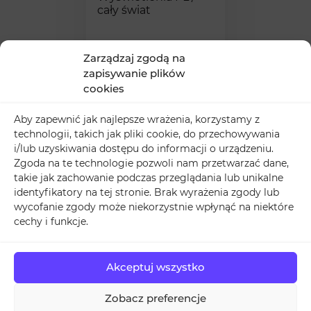
cały świat
Zarządzaj zgodą na
3,99
zapisywanie plików
ZŁ
cookies
Aby zapewnić jak najlepsze wrażenia, korzystamy z
technologii, takich jak pliki cookie, do przechowywania
i/lub uzyskiwania dostępu do informacji o urządzeniu.
Gdzie można dodatkowo
Zgoda na te technologie pozwoli nam przetwarzać dane,
takie jak zachowanie podczas przeglądania lub unikalne
zakupić followersów na
identyfikatory na tej stronie. Brak wyrażenia zgody lub
TikTok?
wycofanie zgody może niekorzystnie wpłynąć na niektóre
cechy i funkcje.
Zarówno polubienia, jak i
obserwujący na TikToku
działają podobnie jak w przypadku wszystkich
Akceptuj wszystko
innych znanych serwisów społecznościowych. Im
więcej ich masz, tym lepiej! Twoje konto jest w takiej
Zobacz preferencje