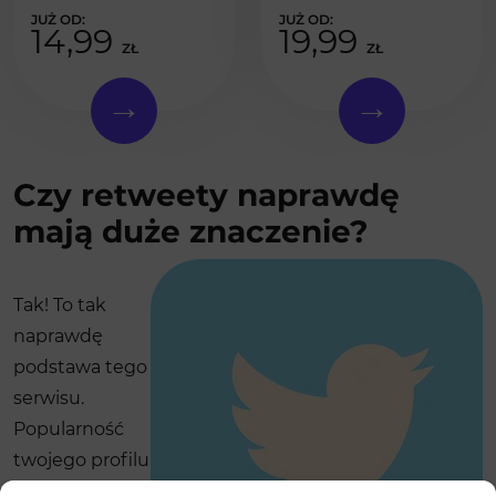
14,99
19,99
ZŁ
ZŁ
Czy retweety naprawdę
mają duże znaczenie?
Tak! To tak
naprawdę
podstawa tego
serwisu.
Popularność
twojego profilu
znacznie