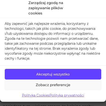
Zarządzaj zgodą na
wzrośnie, jeśli
zapisywanie plików
zadbasz o
cookies
wirusowy
Aby zapewnić jak najlepsze wrażenia, korzystamy z
charakter swoich treści. Będą one chętnie czytane i
technologii, takich jak pliki cookie, do przechowywania
retweetowane. Pamiętaj jednak, że
udostepnienia
i/lub uzyskiwania dostępu do informacji o urządzeniu.
na Twitter
to nie jedyny ważny element w serwisie.
Zgoda na te technologie pozwoli nam przetwarzać dane,
takie jak zachowanie podczas przeglądania lub unikalne
Równie istotne jest wykorzystywane odpowiednich
identyfikatory na tej stronie. Brak wyrażenia zgody lub
#hashtagów. Służą one do kategoryzowania treści i
wycofanie zgody może niekorzystnie wpłynąć na niektóre
szybkiego lokalizowania ich za pośrednictwem
cechy i funkcje.
wyszukiwarki.
Akceptuj wszystko
Jak i czy warto kupić
udostępnienia na Twitter?
Zobacz preferencje
Słyszałeś kiedyś o efekcie kuli śnieżnej? W skrócie
Polityka Cookies
Polityka prywatności
chodzi o to, że im więcej osób obserwujących