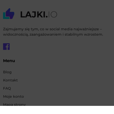
Zajmujemy się tym, co w social media najważniejsze –
widocznością, zaangażowaniem i stabilnym wzrostem.
Menu
Blog
Kontakt
FAQ
Moje konto
Mapa strony