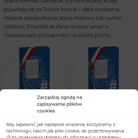
Warto również pamiętać o informacjach, które
pojawiają się na Twoim koncie – data urodzenia,
miejsce zamieszkania, adres mailowy lub numer
telefonu. Również te dane możesz ukryć w
Ustawieniach prywatności​ na swoim profilu.
Zarządzaj zgodą na
zapisywanie plików
Znajomi na
Głosy w ankiecie z
Facebook z polski
Polski na Facebook
cookies
Aby zapewnić jak najlepsze wrażenia, korzystamy z
technologii, takich jak pliki cookie, do przechowywania
i/lub uzyskiwania dostępu do informacji o urządzeniu.