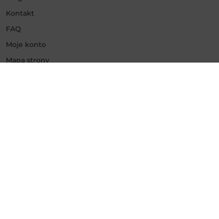
Kontakt
FAQ
Moje konto
Mapa strony
Usługi
Promowanie Instagram
Promowanie Facebook
Promowanie YouTube
Promowanie TikTok
Promowanie Twitch
Promowanie Kick
Promowanie Twitter
Promowanie Google