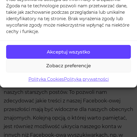
8,99
14,99
Zgoda na te technologie pozwoli nam przetwarzać dane,
ZŁ
ZŁ
takie jak zachowanie podczas przeglądania lub unikalne
identyfikatory na tej stronie. Brak wyrażenia zgody lub
wycofanie zgody może niekorzystnie wpłynąć na niektóre
cechy i funkcje.
I jeszcze, jeszcze więcej…
Akceptuj wszystko
Istnieją również narzędzia większego kalibru. Oprócz
Zobacz preferencje
tego, że warto przejrzeć
polubione strony na
Facebooku
i odlajkować te, których już nie
Polityka Cookies
Polityka prywatności
obserwujemy, możemy też ustawić widoczność
naszych starszych postów. To pozwoli nam
zdecydować jakie treści z naszej Facebook-owej
przeszłości mają być widoczne dla naszych obecnych
znajomych. Kolejną opcją, o której warto pamiętać,
jest również możliwość ukrycia naszego konta w
innych niż Facebook-owa wyszukiwarkach, np. w