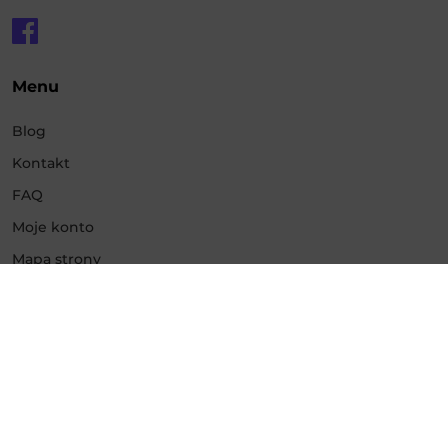
Menu
Blog
Kontakt
FAQ
Moje konto
Mapa strony
Usługi
Promowanie Instagram
Promowanie Facebook
Promowanie YouTube