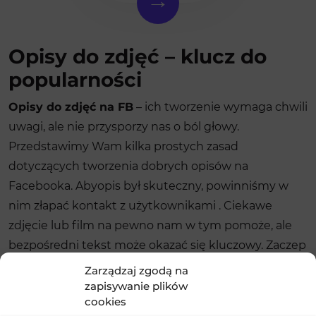
Opisy do zdjęć – klucz do
popularności
Opisy do zdjęć na FB
– ich tworzenie wymaga chwili
uwagi, ale nie przysporzy nas o ból głowy.
Przedstawimy Wam kilka prostych zasad
dotyczących tworzenia dobrych opisów na
Facebooka. Aby​opis był skuteczny, powinniśmy w
nim złapać kontakt z użytkownikami​ . Ciekawe
zdjęcie lub film na pewno nam w tym pomoże, ale
bezpośredni tekst może okazać się kluczowy. Zaczep
potencjalnego fana, zadaj mu/jej pytanie, zachęć do
Zarządzaj zgodą na
interakcji lub zostawienia komentarza. Dzięki temu
zapisywanie plików
cookies
opis stanie się bardziej otwarty na użytkowników, a