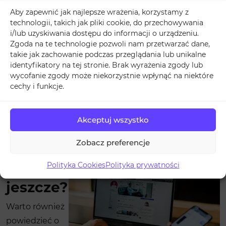
to na pewno wpłynie pozytywnie na Twoją
Aby zapewnić jak najlepsze wrażenia, korzystamy z
popularność. Użytkownicy Facebooka lubią też ​opisy,
technologii, takich jak pliki cookie, do przechowywania
i/lub uzyskiwania dostępu do informacji o urządzeniu.
które opowiadają historie​. Dlaczego? Ponieważ takie
Zgoda na te technologie pozwoli nam przetwarzać dane,
treści są najczęściej emocjonalne i szczere, znika
takie jak zachowanie podczas przeglądania lub unikalne
bariera. Stajesz naprzeciw swoich użytkowników i
identyfikatory na tej stronie. Brak wyrażenia zgody lub
wycofanie zgody może niekorzystnie wpłynąć na niektóre
opowiadasz im coś o sobie, lub ważnych ludziach z
cechy i funkcje.
Twojego otoczenia. Potencjalni obserwatorzy mogą
poczuć to co Ty, niektórzy z nich mogli przeżywać
podobne sytuacje. Dzięki temu stworzysz między
Akceptuj wszystko
wami silną więź, a Facebookowicze wrócą na Twoją
Zobacz preferencje
stronę.
Polityka Cookies
Polityka prywatności
Co
jeszcze?
Warto również
powiedzieć o