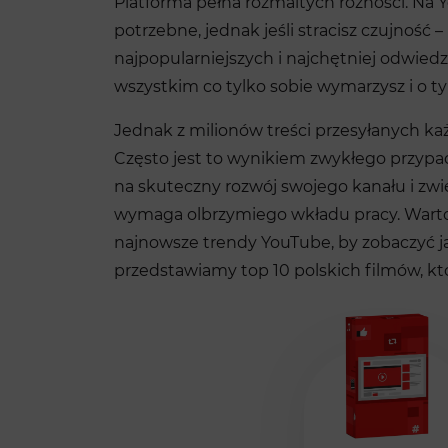
Platforma pełna rozmaitych różności. Na Yo
potrzebne, jednak jeśli stracisz czujność 
najpopularniejszych i najchętniej odwied
wszystkim co tylko sobie wymarzysz i o ty
Jednak z milionów treści przesyłanych każ
Często jest to wynikiem zwykłego przyp
na skuteczny rozwój swojego kanału i zwię
wymaga olbrzymiego wkładu pracy. Warto 
najnowsze trendy YouTube, by zobaczyć jak
przedstawiamy top 10 polskich filmów, któ