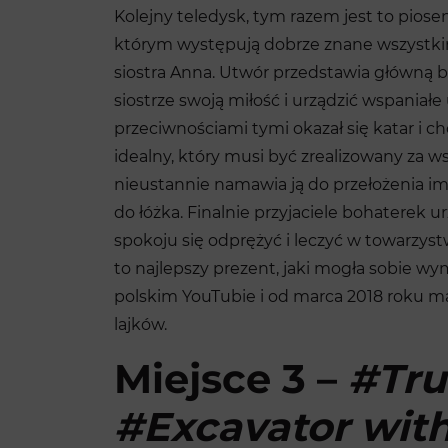
Kolejny teledysk, tym razem jest to piose
którym występują dobrze znane wszystkim 
siostra Anna. Utwór przedstawia główną b
siostrze swoją miłość i urządzić wspaniał
przeciwnościami tymi okazał się katar i c
idealny, który musi być zrealizowany za ws
nieustannie namawia ją do przełożenia impr
do łóżka. Finalnie przyjaciele bohaterek u
spokoju się odprężyć i leczyć w towarzyst
to najlepszy prezent, jaki mogła sobie w
polskim YouTubie i od marca 2018 roku m
lajków.
Miejsce 3 –
#Tru
#Excavator with