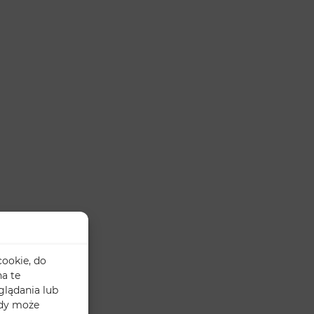
cookie, do
a te
glądania lub
ody może