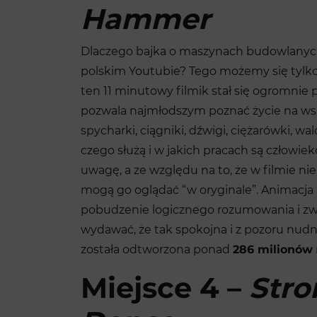
Hammer
Dlaczego bajka o maszynach budowlanych 
polskim Youtubie? Tego możemy się tylko 
ten 11 minutowy filmik stał się ogromnie 
pozwala najmłodszym poznać życie na wsi, 
spycharki, ciągniki, dźwigi, ciężarówki, w
czego służą i w jakich pracach są człowie
uwagę, a ze względu na to, że w filmie 
mogą go oglądać “w oryginale”. Animacja 
pobudzenie logicznego rozumowania i zw
wydawać, że tak spokojna i z pozoru nudn
została odtworzona ponad
286 milionów
Miejsce 4 –
Stro