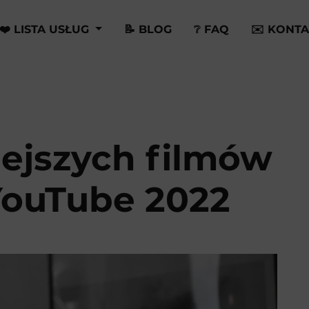
❤️ LISTA USŁUG
📝 BLOG
❔ FAQ
✉️ KONTA
iejszych filmów
YouTube 2022