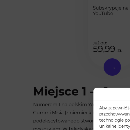
Subskrypcje na
YouTube
59,99
ZŁ
Miejsce 1 –
Gumm
Numerem 1 na polskim YouTubie od roku 2
Aby zapewnić ja
Gummi Misia (z niemieckiego: Gummibär), 
przechowywania
technologie po
podekscytowanego stworka z niebieskimi
unikalne ident
pyszczkiem. W teledyskach postać zazwycz