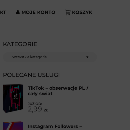
KT
👤 MOJE KONTO
KOSZYK
KATEGORIE
Kategorie
POLECANE USŁUGI
TikTok – obserwacje PL /
cały świat
2,99
ZŁ
Instagram Followers –