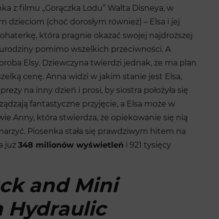
nka z filmu „Gorączka Lodu” Walta Disneya, w
dzieciom (choć dorosłym również) – Elsa i jej
ohaterkę, która pragnie okazać swojej najdroższej
e urodziny pomimo wszelkich przeciwności. A
horoba Elsy. Dziewczyna twierdzi jednak, że ma plan
zelką cenę. Anna widzi w jakim stanie jest Elsa,
ezy na inny dzień i prosi, by siostra położyła się
rządzają fantastyczne przyjęcie, a Elsa może w
wie Anny, która stwierdza, że opiekowanie się nią
ymarzyć. Piosenka stała się prawdziwym hitem na
a już
348 milionów wyświetleń
i 921 tysięcy
ck and Mini
 Hydraulic