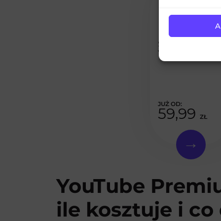
A
Subskrypcje na
YouTube
59,99
ZŁ
YouTube Premiu
ile kosztuje i co