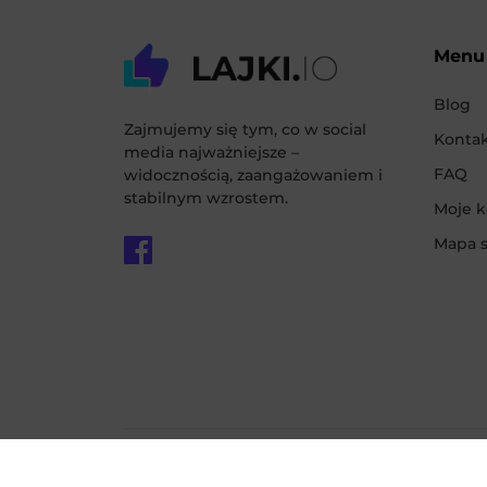
Menu
Blog
Zajmujemy się tym, co w social
Konta
media najważniejsze –
FAQ
widocznością, zaangażowaniem i
stabilnym wzrostem.
Moje 
Mapa s
Regulamin
Polityka prywatności
Polityka