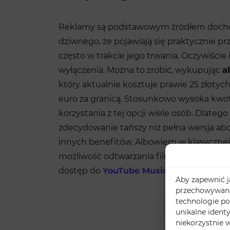
Reklamy są podstawowym źródłem dochod
dziwnego, że pojawiają się praktycznie p
często w trakcie jego trwania. Oczywiście 
wyłączenia. Można to zrobić, wykupując
a
który aktualnie kosztuje prawie 25 złotych
euro za granicą. Stosunkowo wysoka kwot
korzystania z tej opcji wiele osób. Dlateg
zdecydowanie tańszy niż pełna wersja a
innych benefitów. Albowiem w klasycznej
możliwość odtwarzania filmów w tle, pobier
dostęp do
YouTube Music
i YouTube Kids
Aby zapewnić ja
przechowywania
technologie po
unikalne ident
niekorzystnie w