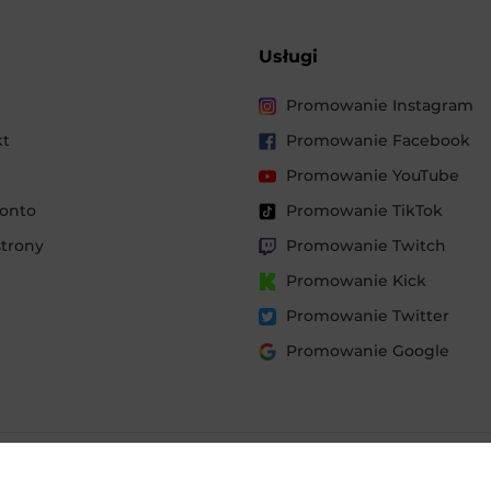
Usługi
Promowanie Instagram
kt
Promowanie Facebook
Promowanie YouTube
konto
Promowanie TikTok
trony
Promowanie Twitch
Promowanie Kick
Promowanie Twitter
Promowanie Google
 Cookies