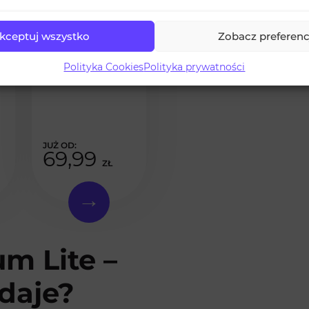
kceptuj wszystko
Zobacz preferenc
Widzowie Live
Polityka Cookies
Polityka prywatności
na YouTube
69,99
ZŁ
m Lite –
 daje?