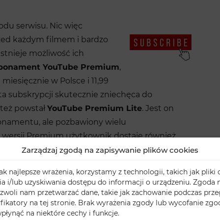
u serwisu. Nic więc
rzed każdym filmem i bardzo
istnieje możliwość ich
bonament YouTube Premium
,
 miesięcznie w Polsce i 11,99
a subskrypcji skutecznie zniechęca do
o też powstał
YouTube Premium Lite
. Jest on
bonamentu, ale pozbawiony wielu
 wersji Premium użytkownik dostaje również
ania ich i odtwarzania w trybie offline oraz
Zarządzaj zgodą na zapisywanie plików cookies
.
k najlepsze wrażenia, korzystamy z technologii, takich jak pliki 
 i/lub uzyskiwania dostępu do informacji o urządzeniu. Zgoda n
zwoli nam przetwarzać dane, takie jak zachowanie podczas prze
yfikatory na tej stronie. Brak wyrażenia zgody lub wycofanie zg
płynąć na niektóre cechy i funkcje.