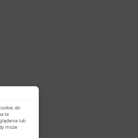
cookie, do
a te
glądania lub
ody może