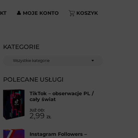
KT
👤 MOJE KONTO
KOSZYK
KATEGORIE
Kategorie
POLECANE USŁUGI
TikTok – obserwacje PL /
cały świat
2,99
ZŁ
Instagram Followers –