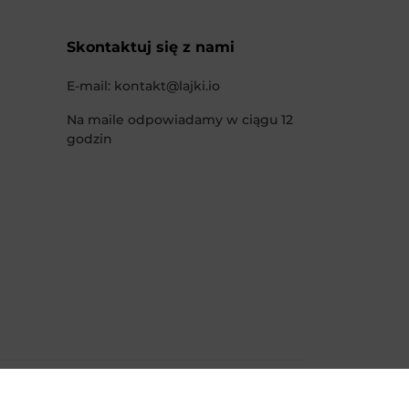
Skontaktuj się z nami
E-mail:
kontakt@lajki.io
Na maile odpowiadamy w ciągu 12
godzin
© 2026 lajki.io. Wszelkie prawa zastrzeżone.