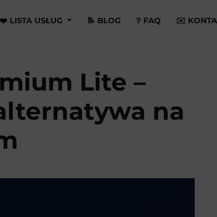
❤️ LISTA USŁUG
📝 BLOG
❔ FAQ
✉️ KONTA
mium Lite –
 alternatywa na
am