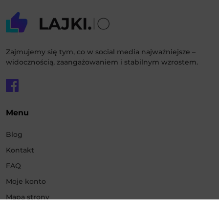
Zajmujemy się tym, co w social media najważniejsze –
widocznością, zaangażowaniem i stabilnym wzrostem.
Menu
Blog
Kontakt
FAQ
Moje konto
Mapa strony