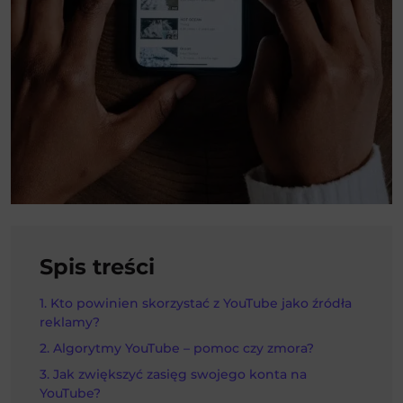
Spis treści
Kto powinien skorzystać z YouTube jako źródła
reklamy?
Algorytmy YouTube – pomoc czy zmora?
Jak zwiększyć zasięg swojego konta na
YouTube?