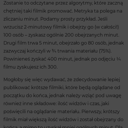
Zostanie to odczytane przez algorytmy, które zaczną
chętniej taki filmik promować. Metryka ta polega na
zliczaniu minut. Podamy prosty przykład. Jeśli
wrzucisz 2-minutowy filmik i obejrzy go (w całości!)
100 osób – zyskasz ogólnie 200 obejrzanych minut.
Drugi film trwa 5 minut, obejrzało go 80 osób, jednak
zazwyczaj kończyli w ¾ trwania materiału (75%).
Powinieneś zyskać 400 minut, jednak po odjęciu ¼
filmu zyskujesz ich 300.
Mogłoby się więc wydawać, że zdecydowanie lepiej
publikować krótsze filmiki, które będą oglądane od
początku do końca, jednak należy wziąć pod uwagę
również inne składowe: ilość widzów i czas, jaki
poświęcili na oglądanie materiału. Pierwszy, krótszy
filmik miał większą ilość widzów i został obejrzany do
końca, a mimo to uzyskał mniej ogólnych minut. Dla