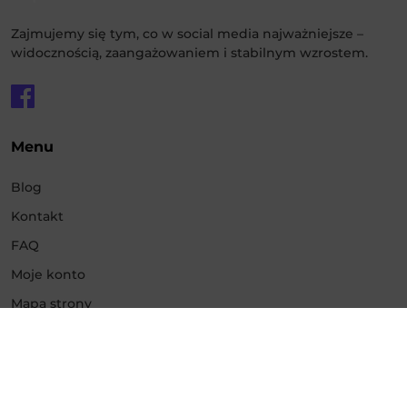
Zajmujemy się tym, co w social media najważniejsze –
widocznością, zaangażowaniem i stabilnym wzrostem.
Menu
Blog
Kontakt
FAQ
Moje konto
Mapa strony
Usługi
Promowanie Instagram