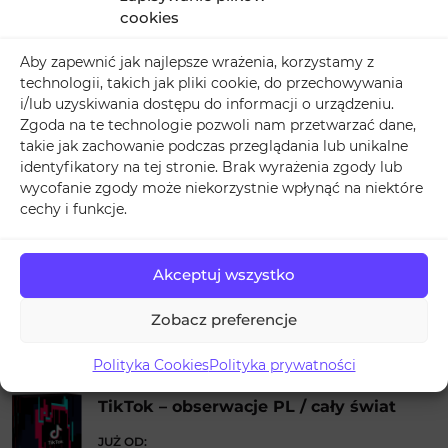
dziennie! Dzięki temu obserwatorzy na Twitterze są
cookies
na bieżąco ze wszystkimi newsami dotyczącymi ich
Aby zapewnić jak najlepsze wrażenia, korzystamy z
ulubionych firm.
technologii, takich jak pliki cookie, do przechowywania
i/lub uzyskiwania dostępu do informacji o urządzeniu.
Kategoria:
Artykuły o Twitter
Zgoda na te technologie pozwoli nam przetwarzać dane,
takie jak zachowanie podczas przeglądania lub unikalne
Oceń ten artykuł
identyfikatory na tej stronie. Brak wyrażenia zgody lub
Ilość głosów:
1
średnia:
5
wycofanie zgody może niekorzystnie wpłynąć na niektóre
cechy i funkcje.
KATEGORIE
Akceptuj wszystko
Kategorie
Zobacz preferencje
POLECANE USŁUGI
Polityka Cookies
Polityka prywatności
TikTok – obserwacje PL / cały świat