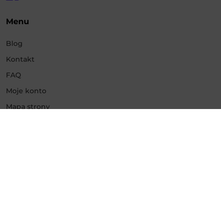
Menu
Blog
Kontakt
FAQ
Moje konto
Mapa strony
Usługi
Promowanie Instagram
Promowanie Facebook
Promowanie YouTube
Promowanie TikTok
Promowanie Twitch