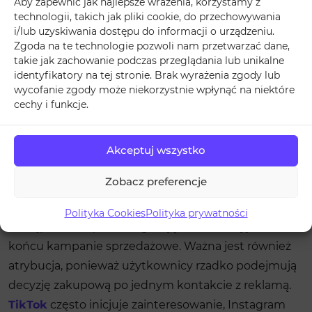
atrybucja
Aby zapewnić jak najlepsze wrażenia, korzystamy z
technologii, takich jak pliki cookie, do przechowywania
i/lub uzyskiwania dostępu do informacji o urządzeniu.
ROI, czyli zwrot z inwestycji, jest podstawowym
Zgoda na te technologie pozwoli nam przetwarzać dane,
wskaźnikiem skuteczności kampanii w social
takie jak zachowanie podczas przeglądania lub unikalne
mediach.
W praktyce oznacza porównanie kosztów
identyfikatory na tej stronie. Brak wyrażenia zgody lub
wycofanie zgody może niekorzystnie wpłynąć na niektóre
kampanii z efektami, takimi jak liczba nowych
cechy i funkcje.
klientów, generowanie ruchu, zwiększenie
współczynnika konwersji oraz budowanie
świadomości marki i pozytywnego wizerunku.
Aby
Akceptuj wszystko
zwiększyć ROI, kampanie powinny być
Zobacz preferencje
analizowane etapami.
Najpierw działania
nastawione na budowanie świadomości marki,
Polityka Cookies
Polityka prywatności
następnie kampanie angażujące i edukacyjne, a na
końcu kampanie sprzedażowe. Ważna jest również
atrybucja, ponieważ użytkownicy rzadko podejmują
decyzję zakupową po jednym kontakcie z reklamą.
TikTok
często inicjuje zainteresowanie, Instagram