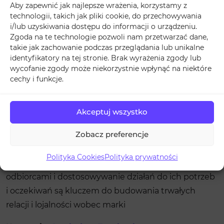
Aby zapewnić jak najlepsze wrażenia, korzystamy z
i wiadomości szybko i profesjonalnie. Pokazujesz w
technologii, takich jak pliki cookie, do przechowywania
ten sposób, że zależy Ci na opinii i satysfakcji swoich
i/lub uzyskiwania dostępu do informacji o urządzeniu.
klientów.
Zgoda na te technologie pozwoli nam przetwarzać dane,
takie jak zachowanie podczas przeglądania lub unikalne
Podsumowanie
identyfikatory na tej stronie. Brak wyrażenia zgody lub
wycofanie zgody może niekorzystnie wpłynąć na niektóre
Wykorzystanie Facebooka
do budowania
cechy i funkcje.
zaangażowania i zwiększania zasięgów wymaga
strategii i konsekwencji. Optymalizacja profilu,
Akceptuj wszystko
tworzenie angażujących treści, wykorzystanie reklam
Zobacz preferencje
oraz analiza wyników to kluczowe elementy, które
pomogą Ci osiągnąć sukces na tej platformie.
Polityka Cookies
Polityka prywatności
Pamiętaj, że regularna interakcja z Twoimi
odbiorcami i dostosowywanie działań do ich potrzeb
i oczekiwań są kluczem do budowania trwałych
relacji i lojalności wobec marki