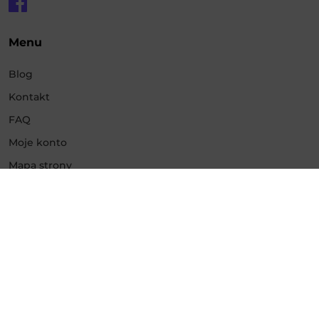
Menu
Blog
Kontakt
FAQ
Moje konto
Mapa strony
Usługi
Promowanie Instagram
Promowanie Facebook
Promowanie YouTube
Promowanie TikTok