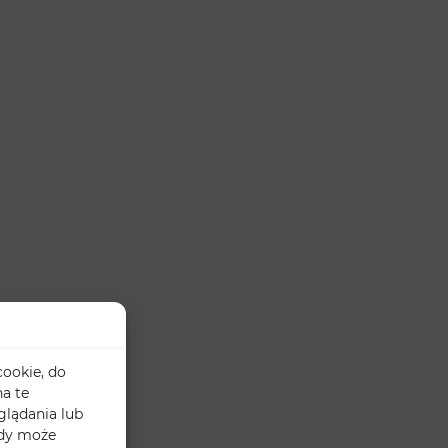
cookie, do
a te
glądania lub
ody może