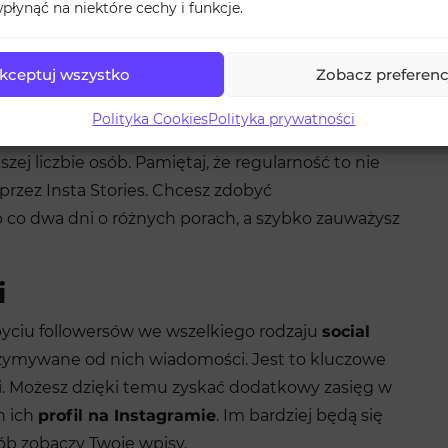
płynąć na niektóre cechy i funkcje.
by zdobyć followersów
kceptuj wszystko
Zobacz preferenc
eba publikować posty regularnie. Dzięki temu
zeniu konta. Jest to ważne nie tylko dla
Polityka Cookies
Polityka prywatności
nstagrama
, którego można w ten sposób
j liczbie osób. Pamiętaj, że regularność to nie
przez Insta Stories. Chcesz zdobyć
 co dwa dni o różnych porach, a szybko zauważysz
i
iu followersów we wszelkiego rodzaju
social
zymywane od nich wiadomości. Jest to kluczowe
i. Możesz dzięki temu zyskać dodatkowy zasięg w
h ich
profil na Instagramie
. Im bardziej będą się
ób zobaczy Twoje wpisy.