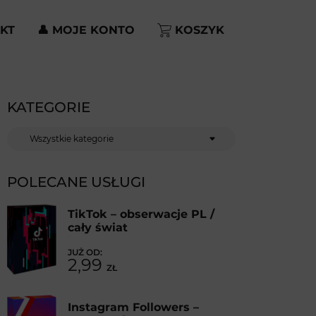
KT
👤 MOJE KONTO
KOSZYK
KATEGORIE
Kategorie
POLECANE USŁUGI
TikTok – obserwacje PL /
cały świat
2,99
ZŁ
Instagram Followers –