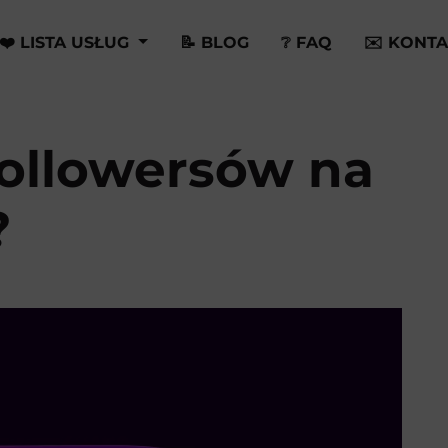
❤️ LISTA USŁUG
📝 BLOG
❔ FAQ
✉️ KONTA
followersów na
?