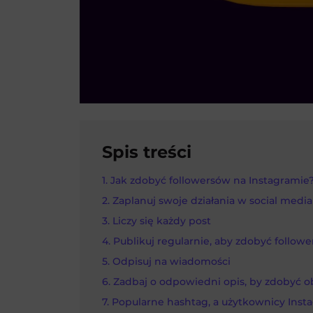
Spis treści
Jak zdobyć followersów na Instagramie
Zaplanuj swoje działania w social media
Liczy się każdy post
Publikuj regularnie, aby zdobyć follow
Odpisuj na wiadomości
Zadbaj o odpowiedni opis, by zdobyć 
Popularne hashtag, a użytkownicy Inst