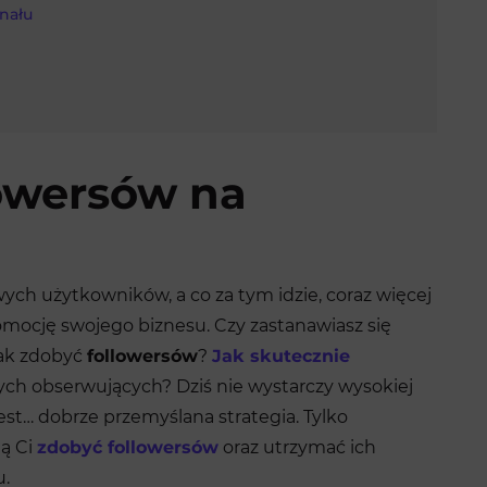
nału
lowersów na
ych użytkowników, a co za tym idzie, coraz więcej
omocję swojego biznesu. Czy zastanawiasz się
ak zdobyć
followersów
?
Jak skutecznie
ch obserwujących? Dziś nie wystarczy wysokiej
jest… dobrze przemyślana strategia. Tylko
lą Ci
zdobyć followersów
oraz utrzymać ich
u.