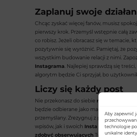
Zaplanuj swoje działan
Chcąc zyskać więcej fanów, musisz spokojn
pierwszy krok. Przemyśl wstępnie całą zaw
co robisz. Jeżeli obracasz się w temacie, k
pozytywnie się wyróżnić. Pamiętaj, że po
wszystkim budowanie relacji z nimi. Zapoz
Instagrama
. Najlepiej sprawdzą się treści
algorytm będzie Ci sprzyjał, bo użytkownik
Liczy się każdy post
Nie przekonasz do siebie
nowych obserw
będzie odbierane jako mało wyraziste i ub
Aby zapewnić ja
przemyślany. Zrezygnuj z przypadkowych 
przechowywania
wpisów, jak i swoich
Insta Stories
.
Zadbaj
technologie po
unikalne ident
zdobyć obserwujących
Twój profil musi 