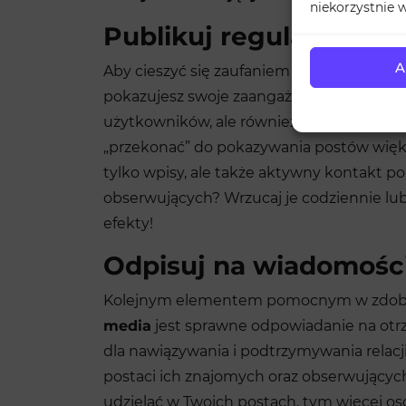
niekorzystnie w
Publikuj regularnie, a
A
Aby cieszyć się zaufaniem odbiorców, trz
pokazujesz swoje zaangażowanie w prowad
użytkowników, ale również dla samego
I
„przekonać” do pokazywania postów większe
tylko wpisy, ale także aktywny kontakt po
obserwujących? Wrzucaj je codziennie lub
efekty!
Odpisuj na wiadomośc
Kolejnym elementem pomocnym w zdobyc
media
jest sprawne odpowiadanie na otr
dla nawiązywania i podtrzymywania relacj
postaci ich znajomych oraz obserwującyc
udzielać w Twoich postach, tym więcej os