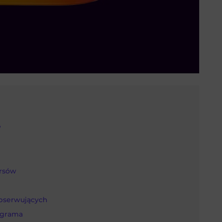
?
ersów
obserwujących
agrama