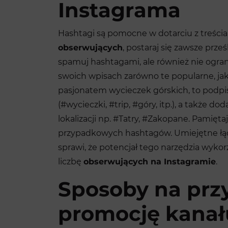
Instagrama
Hashtagi są pomocne w dotarciu z treści
obserwujących
, postaraj się zawsze prze
spamuj hashtagami, ale również nie ogran
swoich wpisach zarówno te popularne, jak
pasjonatem wycieczek górskich, to podpi
(#wycieczki, #trip, #góry, itp.), a także d
lokalizacji np. #Tatry, #Zakopane. Pamięt
przypadkowych hashtagów. Umiejętne łą
sprawi, że potencjał tego narzędzia wyko
liczbę
obserwujących na Instagramie
.
Sposoby na prz
promocję kanał