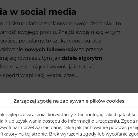
ia w social media
ie i skrupulatnie zaplanować swoje działania – to
artość swojego profilu. Znajdź swoją niszę w tym,
tóry jest popularny, to szukaj sposobu, aby
zyskiwanie
nowych followersów
to przede
naj się również z tym jak
działa algorytm
, które są zajmujące i wywołują interakcje –
 spędzi w aplikacji więcej czasu.
Zarządzaj zgodą na zapisywanie plików cookies
ujących na Instagramie
, jeżeli Twoje konto
ogie w treści. Każdy post powinien być
k najlepsze wrażenia, korzystamy z technologii, takich jak pliki 
treści. Dobierz odpowiednią częstotliwość swoich
 i/lub uzyskiwania dostępu do informacji o urządzeniu. Zgoda n
 o odpowiednie hashtagi
i opis. Pamiętaj, że, aby
zwoli nam przetwarzać dane, takie jak zachowanie podczas prze
yfikatory na tej stronie. Brak wyrażenia zgody lub wycofanie zg
pozostawać spójny.